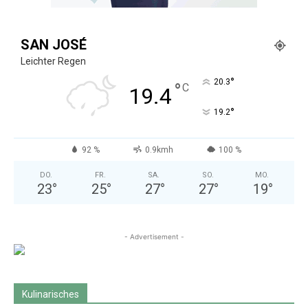
SAN JOSÉ
Leichter Regen
°
20.3
°
C
19.4
°
19.2
92 %
0.9kmh
100 %
DO.
FR.
SA.
SO.
MO.
23
°
25
°
27
°
27
°
19
°
- Advertisement -
Kulinarisches