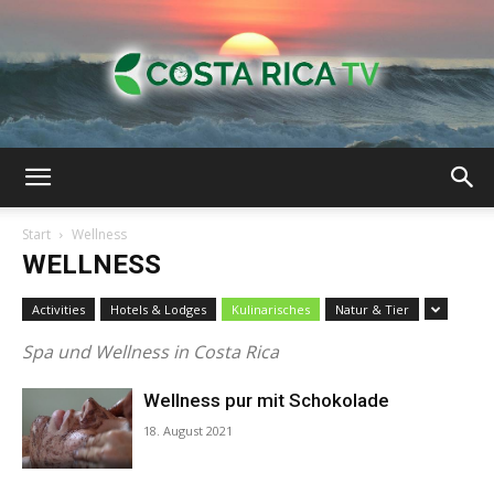
Costa
Start
Wellness
WELLNESS
Rica-
Activities
Hotels & Lodges
Kulinarisches
Natur & Tier
Spa und Wellness in Costa Rica
TV
Wellness pur mit Schokolade
18. August 2021
|