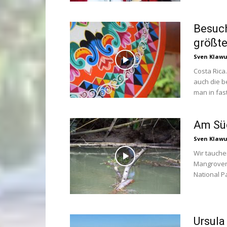
Besuch
größte
Sven Klaw
Costa Rica
auch die b
man in fast
Am Süd
Sven Klaw
Wir tauche
Mangroven
National P
Ursula