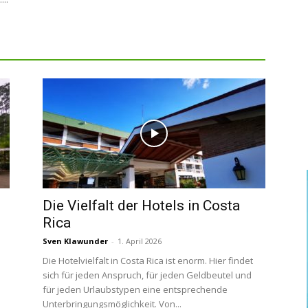
Die Vielfalt der Hotels in Costa
Rica
Sven Klawunder
-
1. April 2026
Die Hotelvielfalt in Costa Rica ist enorm. Hier findet
sich für jeden Anspruch, für jeden Geldbeutel und
für jeden Urlaubstypen eine entsprechende
Unterbringungsmöglichkeit. Von...