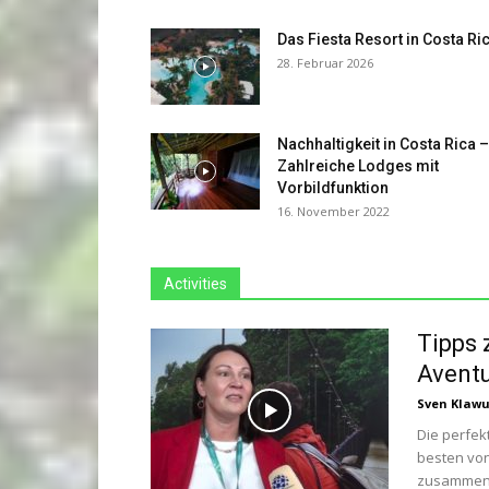
Das Fiesta Resort in Costa Ri
28. Februar 2026
Nachhaltigkeit in Costa Rica –
Zahlreiche Lodges mit
Vorbildfunktion
16. November 2022
Activities
Tipps 
Avent
Sven Klaw
Die perfek
besten von
zusammenst