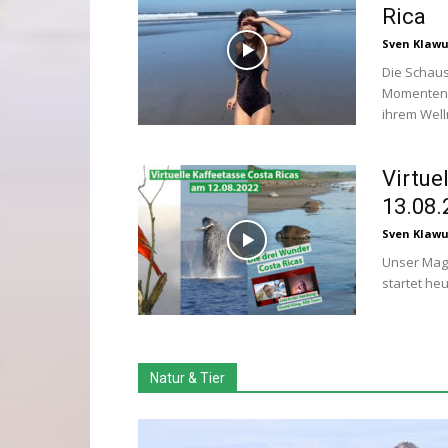
Rica
Sven Klaw
Die Schaus
Momenten i
ihrem Well
Virtue
13.08.
Sven Klaw
Unser Maga
startet heu
Natur & Tier