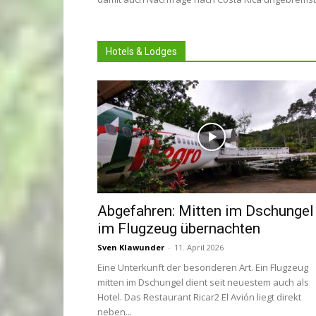
Hotels & Lodges
Abgefahren: Mitten im Dschungel
im Flugzeug übernachten
Sven Klawunder
-
11. April 2026
Eine Unterkunft der besonderen Art. Ein Flugzeug
mitten im Dschungel dient seit neuestem auch als
Hotel. Das Restaurant Ricar2 El Avión liegt direkt
neben...