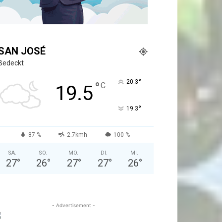
SAN JOSÉ
Bedeckt
°
20.3
°
C
19.5
°
19.3
87 %
2.7kmh
100 %
SA.
SO.
MO.
DI.
MI.
27
°
26
°
27
°
27
°
26
°
- Advertisement -