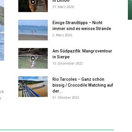
in Limón!
31. März 2026
Einige Strandtipps – Nicht
immer sind es weisse Strände
2. März 2026
Am Südpazifik: Mangroventour
in Sierpe
15. Dezember 2022
Rio Tarcoles – Ganz schön
bissig / Crocodile Watching auf
der...
ark
a
31. Oktober 2022