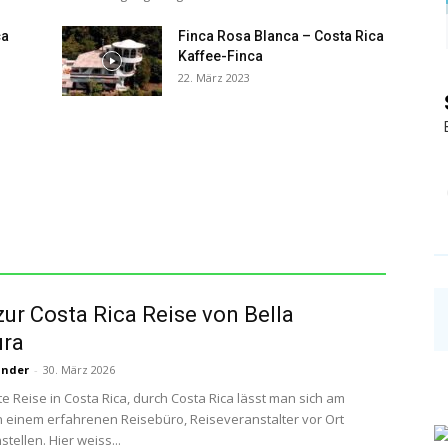
ca
Finca Rosa Blanca – Costa Rica
Kaffee-Finca
22. März 2023
zur Costa Rica Reise von Bella
ura
under
-
30. März 2026
te Reise in Costa Rica, durch Costa Rica lässt man sich am
 einem erfahrenen Reisebüro, Reiseveranstalter vor Ort
ellen. Hier weiss...