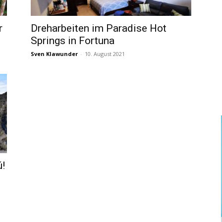
Reisemagazin
r
Dreharbeiten im Paradise Hot
Springs in Fortuna
Sven Klawunder
-
10. August 2021
&
Aktuelle
ú!
Nachrichten