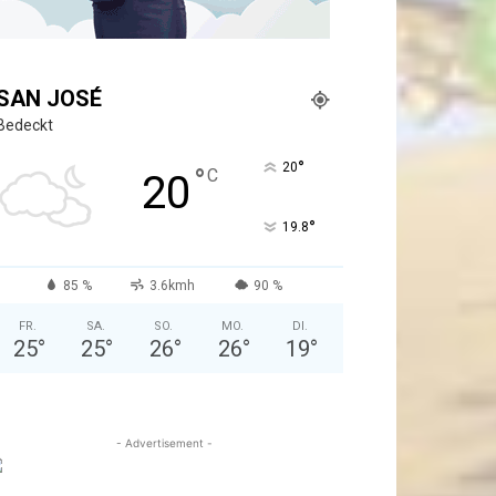
SAN JOSÉ
Bedeckt
°
20
°
C
20
°
19.8
85 %
3.6kmh
90 %
FR.
SA.
SO.
MO.
DI.
25
°
25
°
26
°
26
°
19
°
- Advertisement -