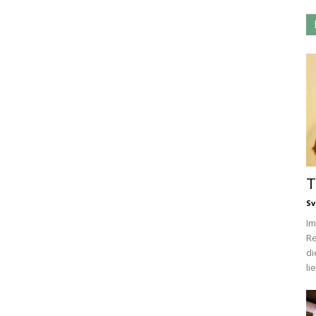
T
Sv
Im
Re
di
lie