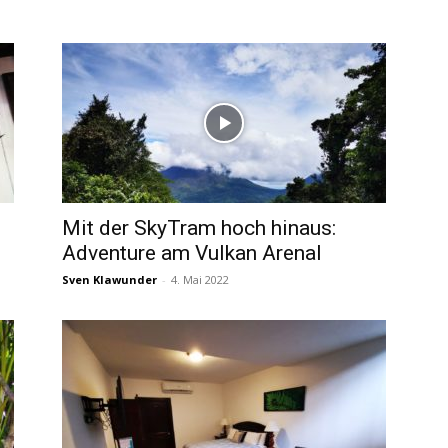
Rica-
TV
Mit der SkyTram hoch hinaus:
Adventure am Vulkan Arenal
Sven Klawunder
-
4. Mai 2022
|