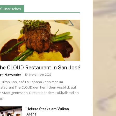
Kulinarisches
he CLOUD Restaurant in San José
en Klawunder
-
10. November 2022
 Hilton San José La Sabana kann man im
staurant The CLOUD den herrlichen Ausblick auf
e Stadt geniessen. Direkt über dem Fußballstadion
gt...
Heisse Steaks am Vulkan
Arenal