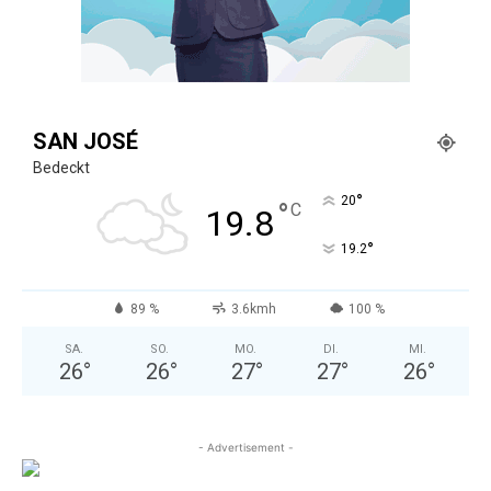
SAN JOSÉ
Bedeckt
°
20
°
C
19.8
°
19.2
89 %
3.6kmh
100 %
SA.
SO.
MO.
DI.
MI.
26
°
26
°
27
°
27
°
26
°
- Advertisement -