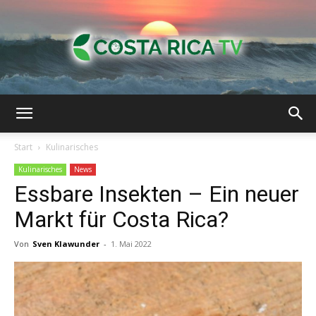
Costa
Start
Kulinarisches
Kulinarisches
News
Essbare Insekten – Ein neuer
Rica-
Markt für Costa Rica?
Von
Sven Klawunder
-
1. Mai 2022
TV
|