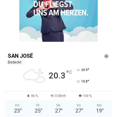
SAN JOSÉ
Bedeckt
°
20.9
°
C
20.3
°
19.8
90 %
0.5kmh
100 %
DO.
FR.
SA.
SO.
MO.
23
°
25
°
27
°
27
°
19
°