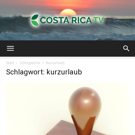
Costa
Start
Schlagworte
Kurzurlaub
Schlagwort: kurzurlaub
Rica-
TV
|