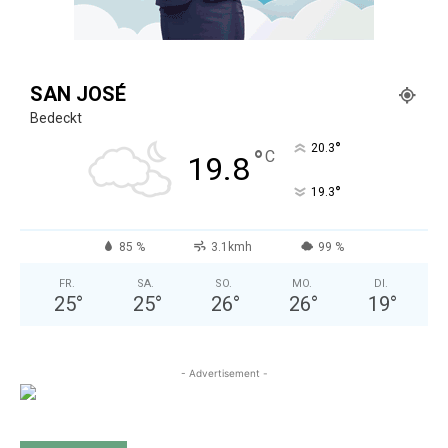
SAN JOSÉ
Bedeckt
°
20.3
°
C
19.8
°
19.3
85 %
3.1kmh
99 %
FR.
SA.
SO.
MO.
DI.
25
°
25
°
26
°
26
°
19
°
- Advertisement -