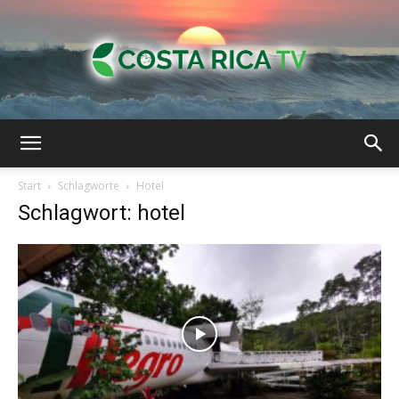
Costa
Start
Schlagworte
Hotel
Schlagwort: hotel
Rica-
TV
|